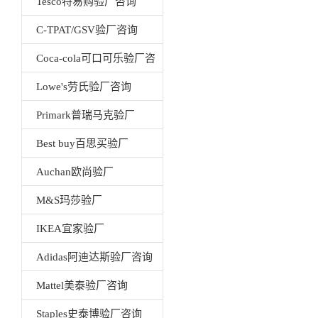
Tesco特易购验厂咨询
C-TPAT/GSV验厂咨询
Coca-cola可口可乐验厂咨
询
Lowe's劳氏验厂咨询
Primark普瑞马克验厂
Best buy百思买验厂
Auchan欧尚验厂
M&S玛莎验厂
IKEA宜家验厂
Adidas阿迪达斯验厂咨询
Mattel美泰验厂咨询
Staples史泰博验厂咨询