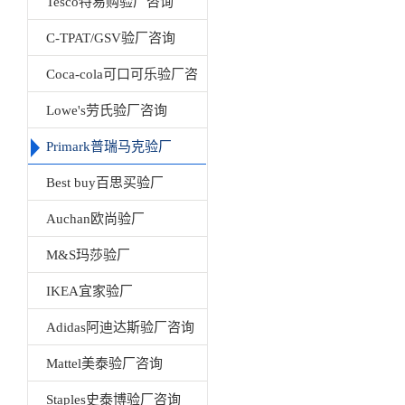
Tesco特易购验厂咨询
C-TPAT/GSV验厂咨询
Coca-cola可口可乐验厂咨
询
Lowe's劳氏验厂咨询
Primark普瑞马克验厂
Best buy百思买验厂
Auchan欧尚验厂
M&S玛莎验厂
IKEA宜家验厂
Adidas阿迪达斯验厂咨询
Mattel美泰验厂咨询
Staples史泰博验厂咨询