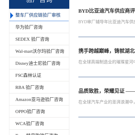
BYD比亚迪汽车供应商
整车厂供应链验厂审核
BYD审厂辅导年比亚迪汽车供
华为验厂咨询
SEDEX 验厂咨询
核团队独立于事业部，在进入
携手跨越巅峰，铸就湖北
Wal-mart沃尔玛验厂咨询
音......世纪方略拥有过多
供应商复评审核应对的咨询辅导
在全球高端制造业的璀璨星河中
Disney迪士尼验厂咨询
导 比亚迪BYD验厂咨询 B
FSC森林认证
确采购人员和SQE作为采购
健康有序发展，保障供应商公
质标准的制定者。每一个渴望进
RBA 验厂咨询
品质致胜，荣耀见证 —
要求，是主机厂及一些大公司
厂咨询 BYD审厂辅导 比亚
Amazon亚马逊验厂咨询
能源汽车制造商之一，其拥有
敢地踏上了这条充满挑战的征
在全球汽车产业的澎湃浪潮中，
和服务的质量和可靠性，比亚
专业、高效、精准的陪跑赋能
OPPO验厂咨询
▍BYD审厂/比亚迪招标审核
品质稳定性；到管理体系流程
WCA验厂咨询
注全球可持续发展等各个维度
YD比亚迪验厂辅导 比亚迪BY
的专业团队不遗余力，倾囊相授。
辅导 比亚迪审厂培训]踏入上