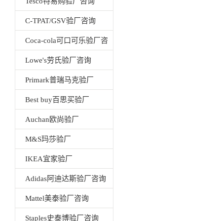
Tesco特易购验厂咨询
人天不负，中天云母成功突破
织，奏响一曲精准与专业的交
C-TPAT/GSV验厂咨询
荣。这不仅是中天云母发展历
远超行业标准的内控体系，宛
中天云母已然站在新的...
是训练有素的权威专家。他深
Coca-cola可口可乐验厂咨
标准的执行细节，无一放过。
询
Lowe's劳氏验厂咨询
字化的管理系统，一键调出完
训练有素的员工队伍，背后是
Primark普瑞马克验厂
称赞。通过比亚迪集团的现场
Best buy百思买验厂
意味着产品将...
Auchan欧尚验厂
M&S玛莎验厂
IKEA宜家验厂
Adidas阿迪达斯验厂咨询
Mattel美泰验厂咨询
Staples史泰博验厂咨询