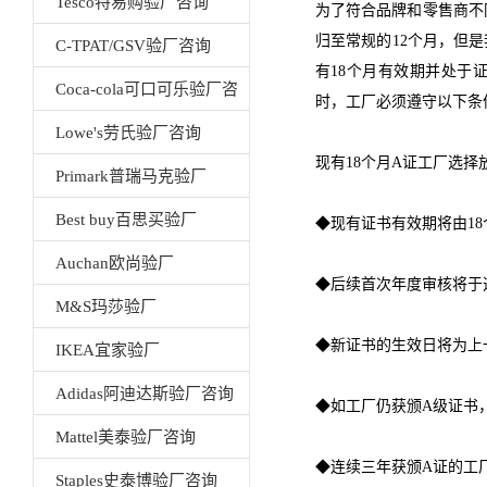
Tesco特易购验厂咨询
为了符合品牌和零售商不同
归至常规的12个月，但
C-TPAT/GSV验厂咨询
有18个月有效期并处于
Coca-cola可口可乐验厂咨
时，工厂必须遵守以下条
询
Lowe's劳氏验厂咨询
现有18个月A证工厂选择
Primark普瑞马克验厂
Best buy百思买验厂
◆现有证书有效期将由18
Auchan欧尚验厂
◆后续首次年度审核将于
M&S玛莎验厂
◆新证书的生效日将为上
IKEA宜家验厂
Adidas阿迪达斯验厂咨询
◆如工厂仍获颁A级证书
Mattel美泰验厂咨询
◆连续三年获颁A证的工
Staples史泰博验厂咨询