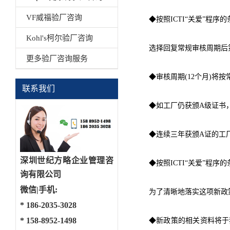
VF威福验厂咨询
◆按照ICTI“关爱”程
Kohl's柯尔验厂咨询
选择回复常规审核周期后
更多验厂咨询服务
◆审核周期(12个月)将
联系我们
◆如工厂仍获颁A级证书
◆连续三年获颁A证的工
深圳世纪方略企业管理咨
◆按照ICTI“关爱”程
询有限公司
微信|手机:
为了清晰地落实这项新政策
*
186-2035-3028
*
158-8952-1498
◆新政策的相关资料将于