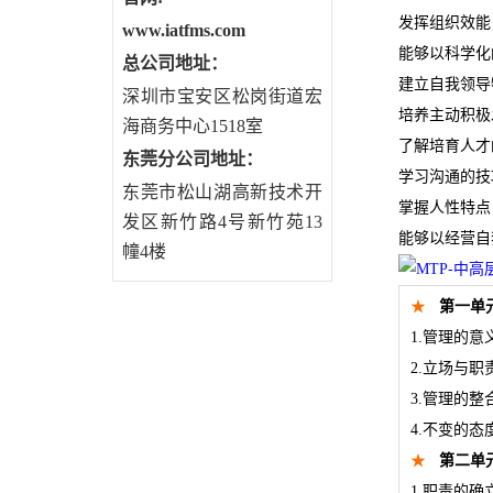
发挥组织效能
www.iatfms.com
能够以科学化
总公司地址：
建立自我领导
深圳市宝安区松岗街道宏
培养主动积极
海商务中心1518室
了解培育人才
东莞分公司地址
：
学习沟通的技
东莞市松山湖高新技术开
掌握人性特点
发区新竹路4号新竹苑13
能够以经营自
幢4楼
★
第一单
1.管理的意
2.立场与职
3.管理的整
4.不变的态
★
第二单
1.职责的