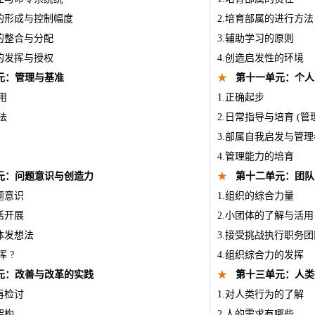
识的形成与控制幅度
2.培育部属的进行方法
知的整合与分配
3.辅助学习的原则
造的发挥与授权
4.创造启发性的环境
元：管理与基准
★
第十一单元：个人
用
1.正确起步
法
2.日常指导与培育 (管
3.部属自我启发与管
4.管理能力的培育
元：问题意识与创造力
★
第十二单元：团队
题意识
1.组织的综合力量
活开展
2.小团体的了解与活用
体发想法
3.接受挑战执行职务
挥 ?
4.组织综合力的发挥
元：改善与改革的实践
★
第十三单元：人类
再检讨
1.对人类行为的了解
架构
2.人的需求有哪些