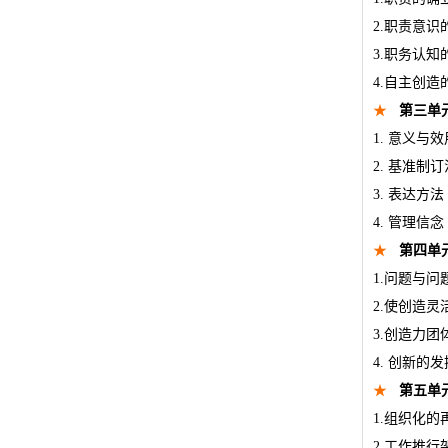
2.职责意
3.职务认
4.自主创
★
第三单
1. 意义与效
2. 基准制订
3. 表达方法
4. 管理信念
★
第四单
1.问题与问
2.使创造灵
3.创造力团
4. 创新的发
★
第五单
1.组织化的
2.工作推行