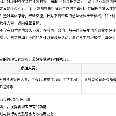
部。MTP的教学法亦非常独特，采取 「会议指导法」，对于企业经营团
定义是什么？」， 让平常都在执行管理工作的主管们，共同思考甚么才
？透过集体思考，经验交流，针对平日管理的想法做法重新检核，加上讲
发挥力量，迈向经营目标。
材不仅在日本国内经久不衰，在韩国、台湾、马来西亚等地也普遍受到好评
意识，自觉推动企业内的各种改善改革活动，调动员工的积极性，增强企
定的管理实践经验，最好接受过TWI的培训。
参加人员：
理的各级管理人员、工程师,质量工程师,工艺工程
奥曼克公司版权所
工程师等
职责，发挥管理者应有的功能
划与执行的完整观念有效推动业务