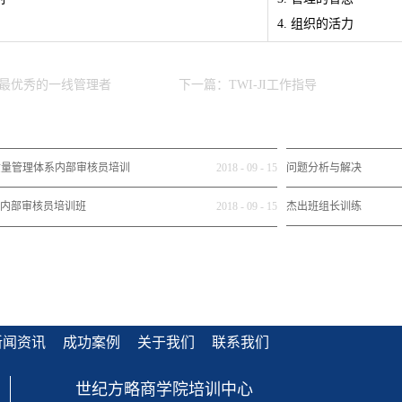
4. 组织的活力
最优秀的一线管理者
下一篇：
TWI-JI工作指导
015质量管理体系内部审核员培训
2018
-
09
-
15
问题分析与解决
[考证班]
2016 内部审核员培训班
2018
-
09
-
15
杰出班组长训练
新闻资讯
成功案例
关于我们
联系我们
世纪方略商学院培训中心