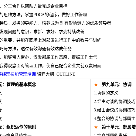
，分工合作以团队力量完成企业目标
的思维方法，掌握PDCA的程序，做好工作管理
特质，发挥领导能力，培养成为具 有影响魅力的优质领导者
发现问题的意识，求新、求好、求变持续改善
的重要，并能在职场上对部属进行工作中的教导与训练
巧与方法，透过有效沟通有效达成任务
，能够带人带心，激发部属工作意愿，提振工作士气
我得观念面对管理工作，使自己配合企业共创双赢局面
课程大纲 OUTLINE
元：管理的基本概念
★
第九单元：协调
义
1.协调的定义
责
2.经由对谈的协调技巧
合
3.经由会议的协调技巧
度
4.整合的协调与部属
元：组织运作的原则
★
第十单元：部属培
确立与命令系统统一
1.培育部属的责任