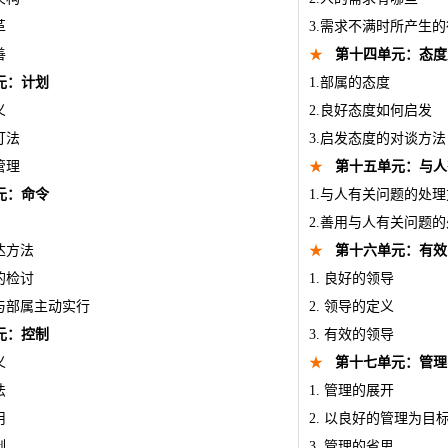
革
3.需求不满时所产生
善
★
第十四单元：态度
元：计划
1.部属的态度
义
2.良好态度如何启发
订法
3.启发态度的对谈方法
管理
★
第十五单元：与人
元：命令
1.与人有关问题的处
2.善用与人有关问题
达方法
★
第十六单元：有效
的检讨
1. 良好的领导
有与部属主动实行
2. 领导的定义
元：控制
3. 有效的领导
义
★
第十七单元：管理
法
1. 管理的展开
用
2. 以良好的管理为目
制
3. 管理的省思