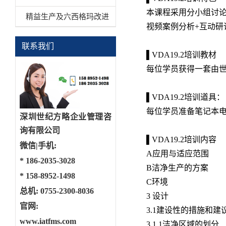
本课程采用分小组讨
精益生产及六西格玛改进
视频案例分析+互动研讨
联系我们
▌VDA19.2培训教材
每位学员获得一套由世
▌VDA19.2培训道具：
每位学员准备笔记本电
深圳世纪方略企业管理咨
询有限公司
▌VDA19.2培训内容
微信|手机:
A应用与适应范围
*
186-2035-3028
B洁净生产的方案
*
158-8952-1498
C环境
总机: 0755-2300-8036
3 设计
官网:
3.1建设性的措施和建
www.iatfms.com
3.1.1洁净区域的划分