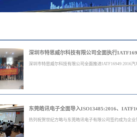
深圳市特思威尔科技有限公司全面执行IATF169
深圳市特思威尔科技有限公司全面推进IATF16949:2016汽车
质量管理体系标准，深圳世纪方略企业管理咨询有限公司
生与项目经理张新波先生，以及高级咨询师刘胜文先生出
思威尔科技有限公司总经理绳红新及副总经理绳宏军对IATF1
作非常重视，并做出了重要的指示，要求全体管理干部全
并且亲自参加相关培训会议。深圳市特思威尔科技有限公
热列祝贺世纪方略与东莞皓讯电子有限公司签约成为企业管.
载监控与智能调度系统产品与解决方案提供商。是集产品
的高科技企业，面向全球提供产品和服务。TESWELLTE