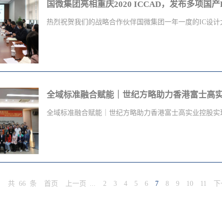
国微集团亮相重庆2020 ICCAD，发布多项国
业化、技术化的项目咨询及辅导工作，提供的IATF16949、VD
讯、教育及保安等行业使用
QSB、MMOG、TWI、MTP、EHS、精益生产、六西
IATF16949:2016&ISO13485:2016&QC080000:2017
热烈祝贺我们的战略合作伙伴国微集团一年一度的IC设计大.
核等...
__________________________________________________
世纪方略专注汽车供应商管理，BYD比亚迪审核 长城汽车
理想汽车审核 华为审核......先后为上海大众、一汽大
会“中国集成电路设计业2020年会暨重庆集成电路产业创新发
（GE）、福特、现代、丰田、博世、长城汽车、理想、
日-11日在重庆悦来国际会议中心隆重召开。国微集团（
业化、技术化的项目咨询及辅导工作，提供的IATF16949、VD
在布局布线、硬件仿真加速、原型验证等EDA工具的多
全域标准融合赋能｜世纪方略助力香港富士高
QSB、MMOG、TWI、MTP、EHS、精益生产、六西
“Prodigy LogicMatrix(LX)系列、硬件仿真加速
核等项目成为助推企业发展不可或缺的重要部分，专业的
士热烈关注。作为国内EDA领军企业，国微集团一直专注
全域标准融合赋能｜世纪方略助力香港富士高实业控股实现.
客户高度的认可及赞扬。...
用，本次展会推出了即将发布的国产硬件仿真加速器，完
提升芯片或系统级设计的验证效率，帮助芯片研发企业在
短研发周期，对整个行业的发展具有重要意义，也标志着
产业管理体系标准升级香港富士高实业控股 举办ISO9001:2015 &
向一个新的里程碑！上海国微思尔芯首席执行官兼总裁林俊
ISO14001:2015 & QC080000:2017内部审核员
思尔芯首席运营官兼总裁林俊雄先生发表了题为“异构验证
合规门槛持续抬升，质量、汽车行业专项质控、环境、职
共
66
条
首页
上一页
...
2
3
4
5
6
7
8
9
10
11
下
主题演讲，林总表示先进节点的VLSI不只是密度高、系
化管控，是企业同步消费电子、汽车供应链双线布局的核
CPU和需要复杂的处理器运行环境，整体使验证工作急剧增
业管理咨询圆满完成香港富士高集团 ISO9001、IATF16949、I
模、性能、算力、精度、软硬件协同等问题，针对实际案
QC080000 全套一体化认证咨询辅导，助力集团完善跨