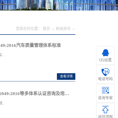
您现在的位置：
首页
→
新闻资讯
→
49:2016汽车质量管理体系标准
...
QQ设置
高级培训师、资深顾问沈恩贤先
查看详情
电话号码
席了该项目启动仪式。深圳市特
管理
6949:2016认证咨询和培训工
东莞皓讯电子全面导入ISO13485:2016、IATF16949:2016等多体系认证咨询及培训服务！
程参与培训和项目的实施工作，
咨询专家
司是一家技术领先的商用车辆车
..
研发、设计、制造、销售于一体
CH(特思威尔）是公司的自有品
返回顶部