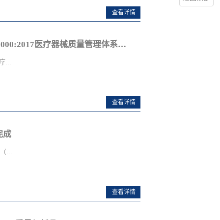
驶记录仪（部标一体机）、主动
来将在ISO9001:2015、
查看详情
产品广泛应用于城市公交、客
F16949:2016，FDA GMP820等管理
、轨道交通等智能交通建设领
有限公司提供全面、系统化的服
拓普联科股份全面推进ISO13485:2016及QC080000:2017医疗器械质量管理体系及有害物质过程管理体系
咨询 | IATF16949认证咨询 | ISO
公司是cable、电脑连接线等产品专
获得更多帮助，请联系我们CTO首席技
电子有限公司拥有完整、科学的品
...
**世纪方略...
获得业界的认可。
8000:2014 认证咨询培训
_________________________________________**
联科技术股份有限公司是国家级
查看详情
审核 大众汽车审厂 保时捷审厂
过多年的发展，已成为Pogo Pin
众、奔驰、奥迪、宝马、通用
线束、实心 Pin、天线、五金
完成
吉利等汽车厂商以及配件公司做专
在业内具备持续领先的综合竞争
17&SA8000:2014管理体系认证咨询培
...
_________________________________________**
审核 大众汽车审厂 保时捷审厂
高实业控股有限公司于1982年
查看详情
众、奔驰、奥迪、宝马、通用
交所上市,股票编号:0927),主
吉利等汽车厂商以及配件公司做专
务供应给全球音响、多媒体、通