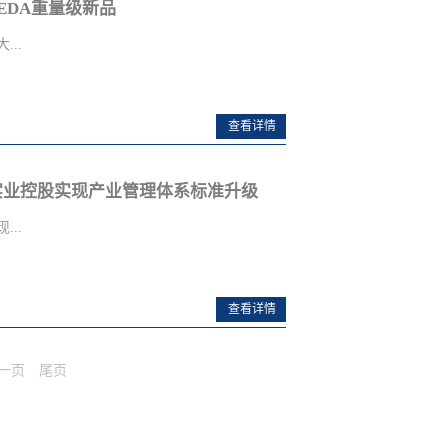
产EDA重量级新品
A系列、Formel-Q7、Q1、
格玛、供应商等级提升、客户验厂审
&SA8000:2014管理体系认证咨询培训
..
__________________________________**
审核 大众汽车审厂 保时捷审厂
众、奔驰、奥迪、宝马、通用
展高峰论坛”于2020年12月10
查看详情
吉利等汽车厂商以及配件公司做专
深圳）有限公司现场展出了各公司
A系列、Formel-Q7、Q1、
项研究成果，并发布了包括
实业控股实现产业管理体系标准升级
格玛、供应商等级提升、客户验厂审
器多项新品，吸引了众多用户和行业专业人
技术水准、一流的品质服务得到
于数字全流程EDA系统开发与应
..
全自主研发，其最大特点在于可
保证产品质量和性能的基础上缩
国产化硬件仿真加速技术又将迈
 IATF16949:2016 &
查看详情
雄在EDA与IC创新论坛，国微
提高班圆满完成！！全球电声与车载电子行业
助力先进节点集成电路设计” 的
业健康、有害物质五大标准一体
一页
尾页
统架构复杂，更往往会搭配多核
心资质。近日，深圳世纪方略企
加，通过探讨VLSI验证中的规
SO14001、ISO45001、IECQ
例提出解决方案。同时，国微思
基地标准化管理体系。香港富士高