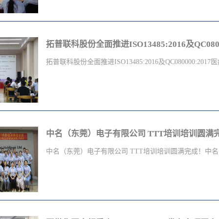
牌，主要产品有车载录像机、车载智能调度终端、汽车行
理体系全面战略合作伙伴！深圳世纪方略企业管理咨询有限公司未
安全防控终端、车载应用管理平台软件及整体解决方案。
ISO14001:2015、ISO45002:2018，ISO13485:2016、IAT
运、校车、出租车、冷链物流、警务执法车辆、押运车辆
体系认证领域，以及在企业管理培训方面为东莞皓讯电子
域。ISO9001认证咨询 | ISO14001认证咨询 | ISO45001认证
务。5大工具培训 IATF16949认证服务东莞皓讯电子有限
内审员培训 | IATF16949内审员培训 | VDA6.3培训
业生产加工的合资经营企业，司总部设在东莞,东莞皓讯
拓普联科股份全面推进ISO13485:2016及QC080000:2017医疗
术官：0755-2300-8036或186 2035 3028 或158 8952 1498
控体系。东莞皓讯电子有限公司的诚信、实力和产品质量
IATF16949:2016&ISO13485:2016&QC080000:2017&SA
__________________________________________________
器械质量管理体系及有害物质过程管理体系。深圳市拓普
世纪方略专注汽车供应商管理，BYD比亚迪审核 长城汽车
高新技术企业，成立于 2005 年，专注于Pogo Pin领域，经
理想汽车审核 华为审核......先后为上海大众、一汽大
行业的领军企业。目前公司产品延伸至精密组件、连接器及
中名（东莞）电子有限公司 TTT培训培训圆满
（GE）、福特、现代、丰田、博世、长城汽车、理想、
注塑等，为客户提供各类定制化的精密零组件解决方案，
业化、技术化的项...
力。IATF16949:2016&ISO13485:2016&QC080000:20
中名（东莞）电子有限公司 TTT培训培训圆满完成！中名（
训
__________________________________________________
世纪方略专注汽车供应商管理，BYD比亚迪审核 长城汽车
东莞）电子有限公司是富士高集团旗下较大的子公司，富士
理想汽车审核 华为审核......先后为上海大众、一汽大
成立, 是一家在香港上市的集团公司(2000年4月11日在香港联
（GE）、福特、现代、丰田、博世、长城汽车、理想、
要生产耳机、音箱及免提耳机等产品, 并以「一站式」服