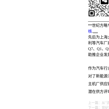
_________
**世纪方
核
.
.....
先后为上海
利等汽车厂
Q7、Q1、
助推企业发
作为汽车行
对了新能源
主机厂供应
潜在供方评
上一篇：
从“
下一篇：
世纪