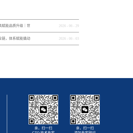
具赋能品质升级｜世
2026
-
06
-
29
三普集团高质量发展
业链，体系赋能撬动
2026
-
06
-
03
增量市场
亲，扫一扫
亲，扫一扫