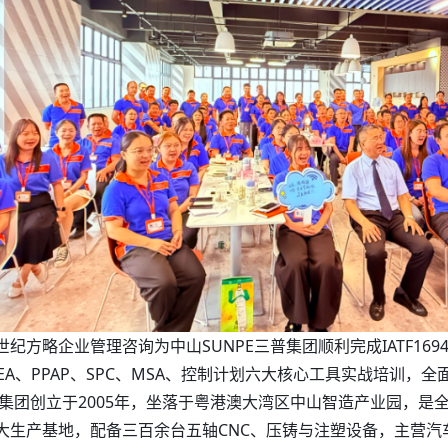
纪方略企业管理咨询为中山SUNPE三普集团顺利完成IATF1694
MEA、PPAP、SPC、MSA、控制计划六大核心工具实战培训
三普集团创立于2005年，坐落于粤港澳大湾区中山智造产业园，
大生产基地，配备三百余台五轴CNC、压铸与注塑设备，主营汽