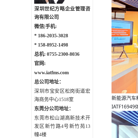
深圳世纪方略企业管理咨
询有限公司
微信|手机:
*
186-2035-3028
*
158-8952-1498
总机: 0755-2300-8036
官网:
www.iatfms.com
总公司地址：
深圳市宝安区松岗街道宏
新能源汽车
海商务中心1518室
IATF1
东莞分公司地址
：
东莞市松山湖高新技术开
发区新竹路4号新竹苑13
幢4楼