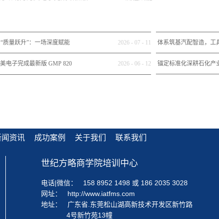
到“质量跃升”：一场深度赋能
2026
-
07
-
11
体系筑基汽配智造，工
迅扬科技股份的增长逻辑
纪方略助力SUNPE
电子完成最新版 GMP 820
2026
-
06
-
12
锚定标准化深耕石化产
全流程赋能
车用新材料
新闻资讯
成功案例
关于我们
联系我们
世纪方略商学院培训中心
电话|微信：
158 8952 1498 或 186 2035 3028
网址：
http://www.iatfms.com
地址：
广东省.东莞松山湖高新技术开发区新竹路
4号新竹苑13幢