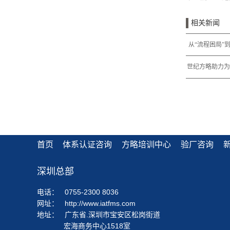
相关新闻
从“流程困局”
如何重构
世纪方略助力为美
首页
体系认证咨询
方略培训中心
验厂咨询
深圳总部
电话：
0755-2300 8036
网址：
http://www.iatfms.com
地址：
广东省.深圳市宝安区松岗街道
宏海商务中心1518室