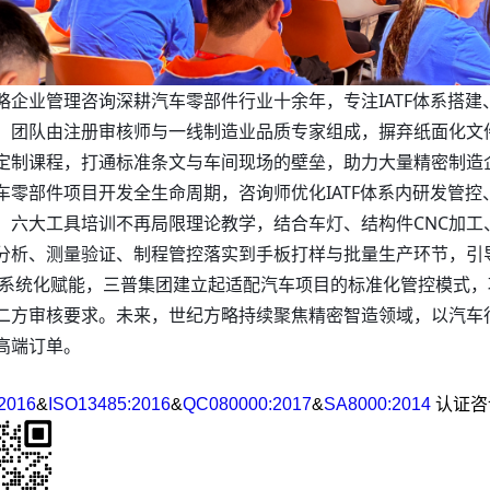
略企业管理咨询深耕汽车零部件行业十余年，专注IATF体系搭建
。团队由注册审核师与一线制造业品质专家组成，摒弃纸面化文
定制课程，打通标准条文与车间现场的壁垒，助力大量精密制造
车零部件项目开发全生命周期，咨询师优化IATF体系内研发管
。六大工具培训不再局限理论教学，结合车灯、结构件CNC加工
分析、测量验证、制程管控落实到手板打样与批量生产环节，引
过系统化赋能，三普集团建立起适配汽车项目的标准化管控模式
二方审核要求。未来，世纪方略持续聚焦精密智造领域，以汽车
高端订单。
2016
&
ISO13485:2016
&
QC080000:2017
&
SA8000:2014
认证咨