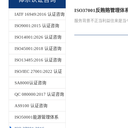
ISO37001反贿赂管理体
IATF 16949:2016 认证咨询
服务背景不正当利益往来是当今
ISO9001:2015 认证咨询
ISO14001:2026 认证咨询
金的不正当利益交易给社会带
ISO45001:2018 认证咨询
赂的管控缺失在造成企业成本
的国家和国际组织以及个人开
ISO13485:2016 认证咨询
强化不敢腐，扎牢不能腐的笼
ISO/IEC 27001:2022 认证
势。ISO37001反贿赂管理体系
反贿赂管理体系标准。作为第一
咨询
SA8000认证咨询
个全球价值链中打击贿赂风险
QC 080000:2017 认证咨询
的企业风险和成本。一、ISO
求：1. 反贿赂政策和程序2.
AS9100 认证咨询
尽职调查6. 财务、采购、商业和
ISO50001能源管理体系