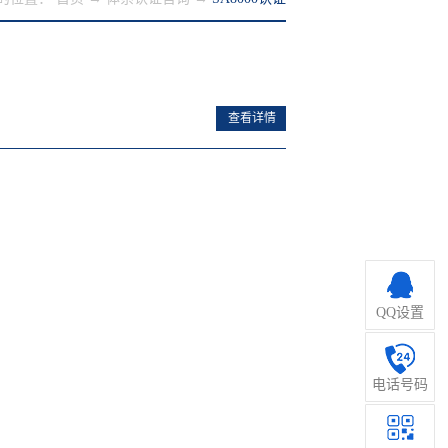
查看详情
套可被第三方认证机构审核之管理
会责任标准之一，SA8000在
A8000验厂童工健康与安全歧
QQ设置
电话号码
管理