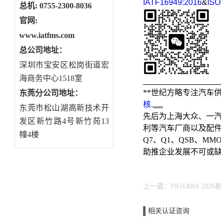
IATF16949:2016
&
ISO
总机: 0755-2300-8036
官网:
www.iatfms.com
总公司地址：
深圳市宝安区松岗街道宏
海商务中心1518室
_________________
**世纪方略专注汽车
东莞分公司地址
：
核
.
.....
东莞市松山湖高新技术开
先后为上海大众、一汽
发区新竹路4号新竹苑13
利等汽车厂商以及配
幢4楼
Q7、Q1、QSB、M
助推企业发展不可或
上一篇：
ISO14001:2
相关认证咨询