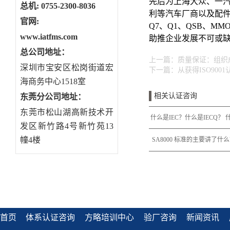
先后为上海大众、一汽
总机: 0755-2300-8036
利等汽车厂商以及配
官网:
Q7、Q1、QSB、M
www.iatfms.com
助推企业发展不可或
总公司地址：
上一篇：
质量保证：组织
深圳市宝安区松岗街道宏
下一篇：
从获得ISO900
海商务中心1518室
相关认证咨询
东莞分公司地址
：
东莞市松山湖高新技术开
什么是IEC？什么是IECQ？ 
发区新竹路4号新竹苑13
幢4楼
什么是IECQ QC 080
SA8000 标准的主要讲了什
哪些？
首页
体系认证咨询
方略培训中心
验厂咨询
新闻资讯