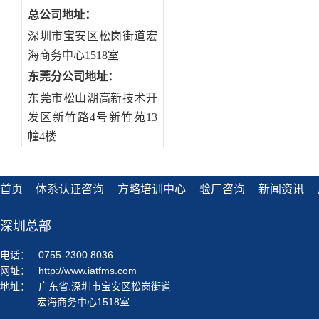
规范化管理的业务范围和管理
的规范性不够，保密、审阅等
总公司地址：
程，并将其可视化；· 规范
无章可循、有章不依、有章不
深圳市宝安区松岗街道宏
等环节，整个企业的战略举措
海商务中心1518室
行梳理与优化，旨在使制度建
东莞分公司地址
：
现的价值· 规章制度的整体协
东莞市松山湖高新技术开
制度覆盖关键流程节点，各流
发区新竹路4号新竹苑13
信息系统管理平台，制度不再
幢4楼
首页
体系认证咨询
方略培训中心
验厂咨询
新闻资讯
深圳总部
电话：
0755-2300 8036
网址：
http://www.iatfms.com
地址：
广东省.深圳市宝安区松岗街道
宏海商务中心1518室