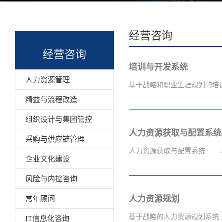
经营咨询
经营咨询
培训与开发系统
人力资源管理
基于战略和职业生涯规划的培
精益与流程改造
组织设计与集团管控
，从根本上来讲取决于员工为
人力资源获取与配置系统
划的"培训开发系统"模块以
采购与供应链管理
然，现代的培训开发系统对于
人力资源获取与配置系统 基
企业文化建设
化实践的重要内容，作为外在
用。 "培训开发系统" 模
风险与内控咨询
训需求分析 — 培训课程设
需要什么样的人力资源、现实
人力资源规划
常年顾问
估方法设计
彻实施人力资源规划中关于人
人力资源管理系统"中"人力
基于战略的人力资源规划系统 
IT信息化咨询