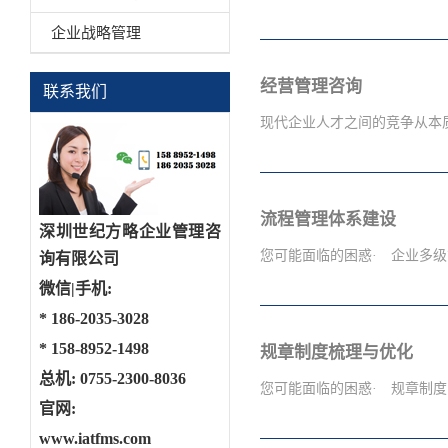
了人力资源的进入、配置以及
企业战略管理
财富。"合适人的"不是培养
以，成功的人员获取和配置对
各工作环节的增值，增值过程
经营管理咨询
联系我们
力资源的获取与配置系统"模
的转化。如何获得、使用、管理
能定位、职责与权限划分 —
资源规划系统"模块是企业战
现代企业人才之间的竞争从本质
型的设计 — 任职资格系
现状，制定出一系列的人力资
— 人力...
企业通过有效的人力资源规划
量规划、人力资源结构优化规
竞争。 许多企业往往对人力
流程管理体系建设
统“模块提供以下服务： 
头、脚痛医脚，易患"改革多
深圳世纪方略企业管理咨
— 各类人力资源投入时机、
的形成与保持。因此，人力资
您可能面临的困惑· 企业多级
询有限公司
培训和评估方式 — 人员绩
企业的战略。因此，人力资源
微信|手机:
系统的深入认识，它决定了企
*
186-2035-3028
务； 二、 基于对人性的尊
人员设置不合理、岗位职责不
*
158-8952-1498
规章制度梳理与优化
如何来激发人的内在潜能，从
性的业务管理流程指导文件；
总机: 0755-2300-8036
人力资源管理系统”的理论依
础管理的任务十分繁重……世
您可能面临的困惑· 规章制度
官网:
开发系统 — 薪酬管理系统
定性与定量相结合的研究方法
与...
www.iatfms.com
针对主要业务模块，以管理手