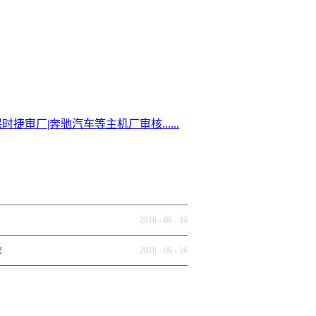
审厂|奔驰汽车等主机厂审核......
2018
-
06
-
16
统
2018
-
06
-
16