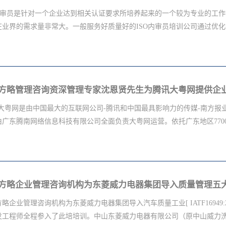
市场认可，而且还能在服务上更加优致。第二、服务态度好且有完善评判标准的
O内审员是针对一个企业达到相关认证要求所培养起来的一个较为专业的工作
态度及内部评判断标准，毕竟整个质量验证都需要经过一定的过程而且需
在业界的需求量非常大。一般服务好质量好的ISO内审员培训公司通过优化教
评判标准进行细则改进，所以在选择时服务态度好很重要会细致耐心进行
一举获得质量认证。第三、经验丰富验厂通过率高的ISO13485质量认证
实力及质量水平，因此在选择ISO13485培训辅导机构时要选择经验较为
相关资源都能做得很好，而值得一提的是ISO内审员培训公司服务好态度
所有的质量标准及验厂流程，并运用以往在验厂培训辅导上的丰富经验帮助企
ISO内审员培训公司培训效果如此好？一、教学模式灵活首先教学这方面
的形式和内容，显然业界比较知名的ISO内审员培训公司成熟化的教学体
一点也说明了该ISO内审员培训公司的教学理念非常符合现代多元化的时
·大粤网是由中国最大的互联网公司-腾讯和中国最具影响力的传媒-南方报业
到了好的ISO内审员培训公司教学团队的职业素养非常高，具体的表现在
广东腾南网络信息科技有限公司全面负责大粤网运营。依托广东地区7700万
学经验都很靠谱，而另一方面很多客户都表示好的ISO内审员培训公司的
另外很明显优质化的ISO内审员培训公司背后有大量的实际案例作为后盾
户们得到更好的实际案例的滋养，而这些案例和资源也说明了该ISO内审员
南方报业集团强大的采编资源，提供新闻资讯、生活服务、社群导购对应
训公司的培训效果好对于当代需求量巨大的各类认证来说是重大利好，而
pc端到移动端，大粤网从创立至今短短6年间已发展拥有过亿的用户量。
和防...
方略企业管理咨询机构为东菱威力电器集团导入质量管理五
9001:2015+进行管流改进管理咨询工作。
略企业管理咨询机构为东菱威力电器集团导入汽车质量工业[ IATF16949:2
发工程师全程参入了此培培训。中山东菱威力电器有限公司（原中山威力洗衣