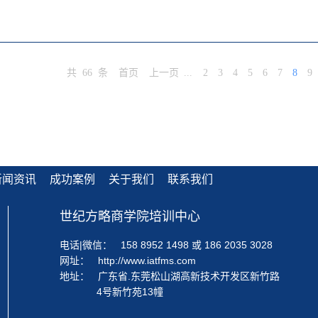
1980年，系集洗衣机、微波炉、制冷电器等家电产品研发、制造、销售为
文名 Zhongshan Donlim Weili ElectricalAppliances Co.
共
66
条
首页
上一页
...
2
3
4
5
6
7
8
9
是行业内少有的滚筒、全自动、半自动全系列洗衣机产品生产制造企业。
华北基地形成稳固的金三角布局，威力微波炉生产规模国内第三，长期为海
美、南美、中东和非洲等海外市场，并于2010年以威力品牌强势进军国内市
00万消费者的喜爱，是中国唯一被国家正式授予“中国洗衣机大王”称号的
衣机再次插上了腾飞的翅膀并踏上踏向了新一轮稳健快速的发展征程，以
新闻资讯
成功案例
关于我们
联系我们
世纪方略商学院培训中心
电话|微信：
158 8952 1498 或 186 2035 3028
网址：
http://www.iatfms.com
地址：
广东省.东莞松山湖高新技术开发区新竹路
4号新竹苑13幢