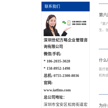
0 
联系我们
系、
制造
车年
「第
国内
生、张
准，
深圳世纪方略企业管理咨
深圳世
询有限公司
厂专
暨“
微信|手机:
深耕
常委
什么
*
186-2035-3028
市长
大副
*
158-8952-1498
医疗
石，
总机: 0755-2300-8036
机构会
礼嘉
官网:
家、媒体
www.iatfms.com
_____
辅导
总公司地址：
一、
深圳市宝安区松岗街道宏
为什
识，