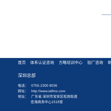
立于
限公司外
验，
南、
盖欧
50
力洗
首页
体系认证咨询
方略培训中心
验厂咨询
深圳总部
电话：
0755-2300 8036
网址：
http://www.iatfms.com
地址：
广东省.深圳市宝安区松岗街道
宏海商务中心1518室