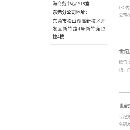
海商务中心1518室
受到
IS
东莞分公司地址
：
服务
公司
东莞市松山湖高新技术开
同的
发区新竹路4号新竹苑13
便能
定的
幢4楼
利用
熟知
因让
灵活
而这
腾讯
感受
线，由
及教
支持
业客
整合
员培
务、
学模式
世纪
ISO
世纪方
名研