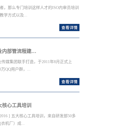
ISO13485培训辅导机构的选择还要看其
者，那么专门培训这样人才的ISO内审员培训
走较复杂的流程，而且在准备阶段还需根据不
学方式以及...
专业指导，给企业做足充分的验厂前准备，以
查
要求极为严格因此想要顺利通过也需企业具备一
看详情>>
丰富的机构，机构在质量认证方面验厂通过率高
好也说明这类机构的成熟度很高，那是什么原
业解决内部存在的各项...
的专业级人员需要在教学的模式方面具备更加
世纪方略管理咨询资深管理专家沈恩贤先生为腾讯大粤网提供企业内部管流程建设管理咨询
系能够帮助不同情况的企业培养适合的人才，
代。二、教学团队职业素养高而同时很多人也
传媒集团联手打造，于2011年8月正式上
于其基础的教学人员在业界掌握的专业技巧以
QQ用户群，...
教学团队责任心非常强大。三、大量案例实践
查
和支持，多样化不同类型的服务案例能够让企
看详情>>
培训公司在业界的受认可度足够高。ISO内审
的场景伴随服务，从线上到线下、从内容到服
总结来说教学培训效果好是得益于该类机构教
我司沈恩贤先生为腾讯大粤网提供基于
大核心工具培训
016 ] 五大核心工具培训，来自研发部50多
机厂）成...