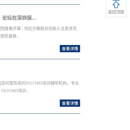
看详情>>
落地化的专业辅导，助力央企龙头完善内审体
风商用车有限公司溯源 1969 年第二汽车
返回顶部
第六届全球深商大会颁奖盛典暨「洞见全球经济，前瞻湾区未来」论坛在深圳保利剧院隆重开幕
中国商用车之都”，注册资本 92 亿元，整
桥等核心总成，东风天龙、天锦系列常年稳居
院隆重开幕 | 世纪方略联合创始人沈恩贤先
海外订单扩容，企业对标德系车企严苛审核标
奖盛典...
此携手深耕汽车领域的世纪方略启动定制化培训。
查
49 体系落地、VDA 全系列标准辅导、主机
看详情>>
贤老师组成，摒弃行业照本宣科的通用授课模式，
深港现代服务业合作区党工委书记田夫，市委
席徐友军；市老领导原山西省省长、原深圳市
市人大常委会常务副主任庄礼祥，原深圳市人
前日本首相鸠山由纪夫，万科集团创始人王
靠性高的ISO13485培训辅导机构，专业
李西廷，腾讯公司高级执行副总裁汤道生，主
3485培训...
外嘉宾、大湾区各城市企业家代表、深圳企业
查
017&SA8000:2014 认证咨询培训
看详情>>
___________________...
O13485培训辅导机构值得用户选择：第
则较多而且多是专业性的医疗器械及质量认证知
市场中运营已久，运营时间越长公司正规且能