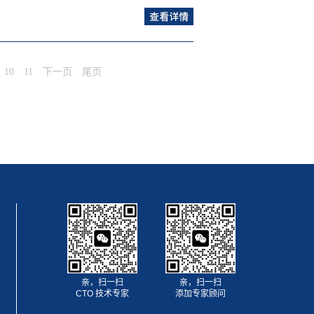
查
看详情>>
一体的现代化综合企业。中山东菱威力电器有
,Ltd中山东菱威力电器有限公司拥有近40年专业洗衣机制造经
10
11
下一页
尾页
威力拥有华南最大的洗衣机生产基地，与西
尔 、三洋等一线品牌贴牌生产，销售网络覆
场。 40载专注成就专业，威力在全球赢得
品牌。东菱凯琴集团入主威力，给曾经辉煌的威
更加创新、务实的精神，重塑威力品牌形象。
亲，扫一扫
亲，扫一扫
CTO 技术专家
添加专家顾问