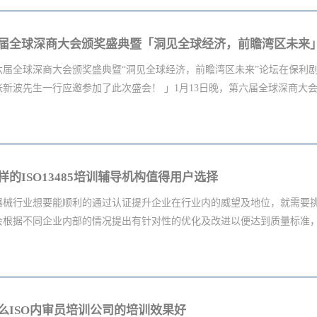
产品审核专项审核员集训 + 汽车六大质量工具实战赋能项目，以标准化、
精进全流程质量管控能力，夯实国产商用车迈向全球高端市场的品质根基。东
厂，是东风集团与沃尔沃集团合资打造的头部整车制造企业，扎根湖北十堰 “
产能超 30 万台，主营重卡、中卡、新能源商用车及发动机、变速箱、车
六届全球深商大会颁奖盛典暨“洞见全球经济，前瞻湾区未来”论坛在保利剧
重卡第一梯队，产品远销全球百余个国家和地区。伴随新能源车型量产与
新波先生一行应邀参加了此次盛会！ 」1月13日晚，第六届全球深商大会颁
亟需搭建专业化内审团队，落地 VDA 审核体系与 IATF 六大工具，由
纪方略企业管理咨询立足深圳、深耕汽车全产业链十余年，专注 IATF169
项验厂、APQP/PPAP 等六大工具实战落地，讲师团队由陶维胜和沈恩
洞见全球经济，前瞻湾区未来”论坛在保利剧院隆重开幕。市委常委、前海
整车、新能源新材料、精密零部件赛道，已先后服务比亚迪供应...
、市政府常务副市长刘庆生，市人大常委会常务副主任罗莉，市政协副主
样的ISO13485培训辅导机构值得用户选择
于幼军，全国政协常委、原广东省政府副省长宋海，原深圳市委副书记、
主任邱玫，原深圳市政协副主席李连和；深圳各区、各局委办相关领导，
器械行业想要能顺利的通过认证提升企业在行业内的威望及地位，就需要挑选可
泸州老窖股份有限公司党委书记、董事长刘淼，迈瑞集团创始人、董事长
根据不同企业内部的情况提出有针对性的优化及改进以便达到质量标准，ISO1
宾、正威国际集团董事局主席王文银，以商界领袖、全国各商帮代表、海
记者1500人共襄盛会。IATF16949:2016&ISO13485:2016&QC080000:2
_________________________________________________________________
服务好的机构能助力企业在短时间内完成验厂环节。下面一起来看看怎样的IS
在市场中经营已久且有自身成熟团队的ISO13485培训辅导所涉及到的细
么ISO内审员培训公司的培训效果好
因此选择辅导机构不能马虎，需选择有成熟团队的机构，并且机构在行业