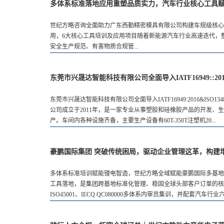
多体系标准落地应用重塑品质实力，汽车行业核心工具
世纪方略咨询全面助力广东西勤精密模具有限公司构建车规级核心竞争力IATF16949:2
用，6大核心工具培训及应用项目随着新能源汽车行业高速迭代，
安全生产规范、有害物质合规管...
东莞市兴晟达智能科技有限公司全面导入IATF16949::2016&I
东莞市兴晟达智能科技有限公司全面导入IATF16949:2016&ISO13
公司成立于2011年，是一家专业从事塑胶和硅橡胶产品的开发、
产。车间内各种设施齐备，主要生产设备有60T-350T注塑机20...
豪鹏国际集团 突破传统困局，驱动企业管理这革，构建
多体系标准培训赋能锂电智造，世纪方略全域赋能豪鹏国际多基地
工具落地，是集团跨基地标准化管理、稳固全球头部客户订单的核心支
ISO45001、IECQ QC080000多体系内审员集训，并配套汽